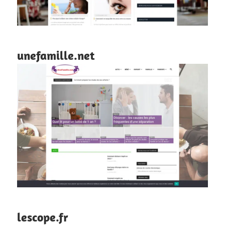
unefamille.net
lescope.fr