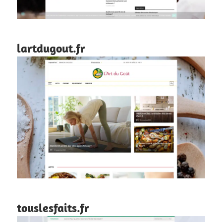
lartdugout.fr
touslesfaits.fr